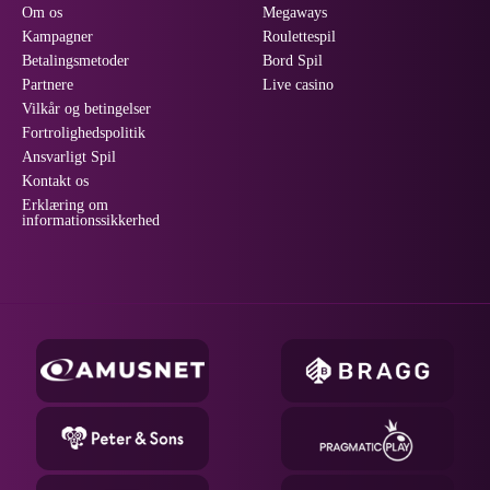
Om os
Megaways
Kampagner
Roulettespil
Betalingsmetoder
Bord Spil
Partnere
Live casino
Vilkår og betingelser
Fortrolighedspolitik
Ansvarligt Spil
Kontakt os
Erklæring om
informationssikkerhed