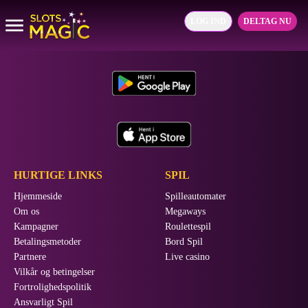
LOG IND
DELTAG NU
HURTIGE LINKS
SPIL
Hjemmeside
Spilleautomater
Om os
Megaways
Kampagner
Roulettespil
Betalingsmetoder
Bord Spil
Partnere
Live casino
Vilkår og betingelser
Fortrolighedspolitik
Ansvarligt Spil