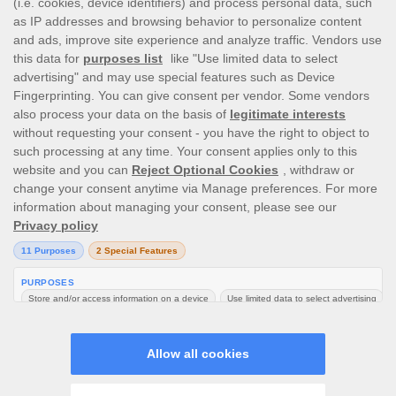
Vous aimez les applications ?