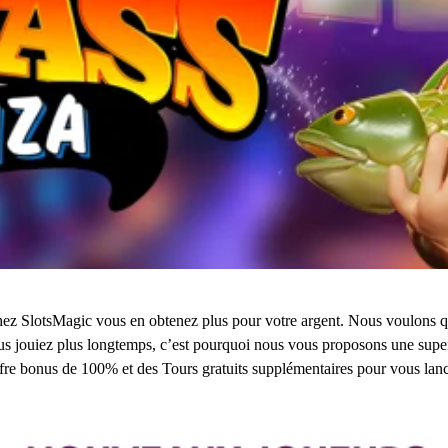
ez SlotsMagic vous en obtenez plus pour votre argent. Nous voulons 
us jouiez plus longtemps, c’est pourquoi nous vous proposons une supe
fre bonus de 100% et des Tours gratuits supplémentaires pour vous lan