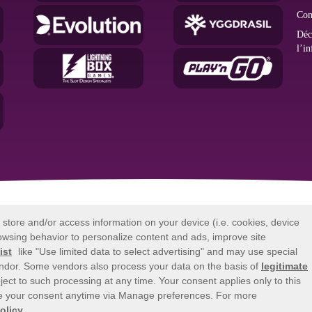
Con
Déc
l’i
Vous aimez les applications ?