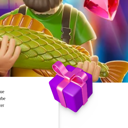
que
rbe
cer