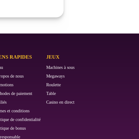
ENS RAPIDES
JEUX
nu
Machines à sous
ropos de nous
Megaways
motions
Roulette
hodes de paiement
Table
liés
Casino en direct
mes et conditions
tique de confidentialité
itique de bonus
 responsable