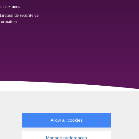
tactez-nous
laration de sécurité de
nformation