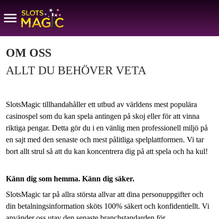
OM OSS
ALLT DU BEHÖVER VETA
SlotsMagic tillhandahåller ett utbud av världens mest populära
casinospel som du kan spela antingen på skoj eller för att vinna
riktiga pengar. Detta gör du i en vänlig men professionell miljö på
en sajt med den senaste och mest pålitliga spelplattformen. Vi tar
bort allt strul så att du kan koncentrera dig på att spela och ha kul!
Känn dig som hemma. Känn dig säker.
SlotsMagic tar på allra största allvar att dina personuppgifter och
din betalningsinformation sköts 100% säkert och konfidentiellt. Vi
använder oss utav den senaste branchstandarden för