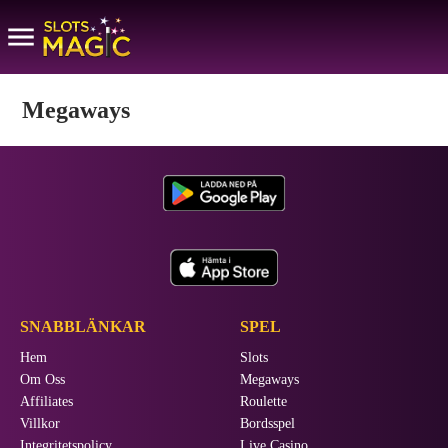
Megaways
SNABBLÄNKAR
SPEL
Hem
Slots
Om Oss
Megaways
Affiliates
Roulette
Villkor
Bordsspel
Integritetspolicy
Live Casino