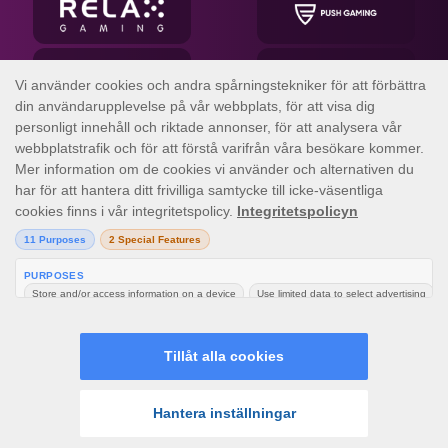
Gillar du appar? Du kommer älska
dessa