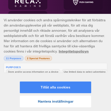
Gillar du appar? Du kommer älska
dessa