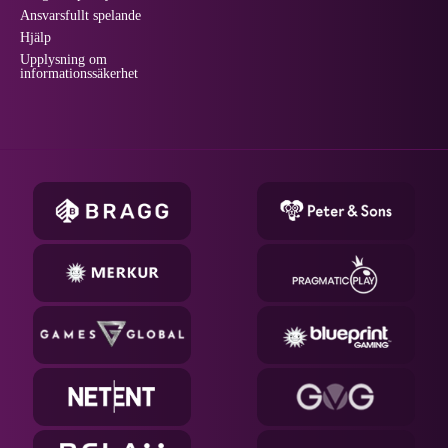
Ansvarsfullt spelande
Hjälp
Upplysning om
informationssäkerhet